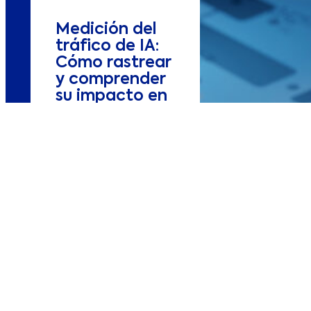
Medición del
tráfico de IA:
Cómo rastrear
y comprender
su impacto en
tu sitio web
Tecnología y datos
Transformar tu negocio
Descubre cómo medir
el tráfico generado por
IA en Google Analytics
4 (GA4) desde fuentes
como ChatGPT,
Copilot y Gemini.
Optimiza tu estrategia