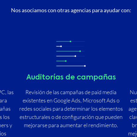
Nos asociamos con otras agencias para ayudar con
:
Auditorías de campañas
C, las
Revisión de las campañas de paid media
Nu
para
existentes en Google Ads, Microsoft Ads o
est
pañas
redes sociales para determinar los elementos
age
s los
estructurales o de configuración que pueden
cla
ers y
mejorarse para aumentar el rendimiento.
br
ios
mejo