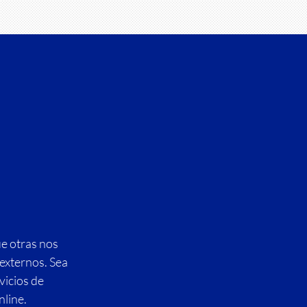
e otras nos
externos. Sea
vicios de
nline.