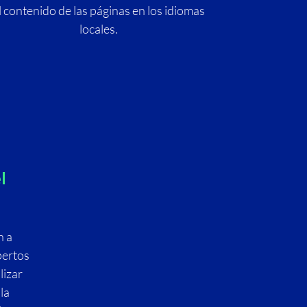
l contenido de las páginas en los idiomas
locales.
l
n a
pertos
lizar
la