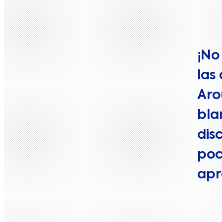
¡No
las
Aro
bla
dis
poc
apr