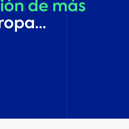
ión
de
más
Landing Page Testing
Personalización
uropa…
CRM y Marketing
Automatizado
Chatbots