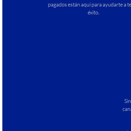
pagados están aquí para ayudarte a t
éxito.
Si
can