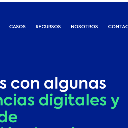
CASOS
RECURSOS
NOSOTROS
CONTA
PUBLICIDAD
Landing Pages
Blog
Paid Search (SEM)
Diseño Web &
Preguntas frecuentes
Ecommerce
sobre Expansión
Social Ads
s con algunas
Europea
Desarrollo Web
Publicidad
Creativo
Programática
cias
digitales
y
Diseño Gráfico Digital
Marketplaces
de
OPTIMIZACIÓN DE
LEADS Y VENTAS