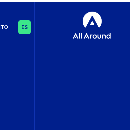
ES
CTO
SEO Y CONTENIDO
SEO
Influencer & Outreach
Content Strategy
Internacionalización
DATOS Y ANALÍTICA
Gestión del