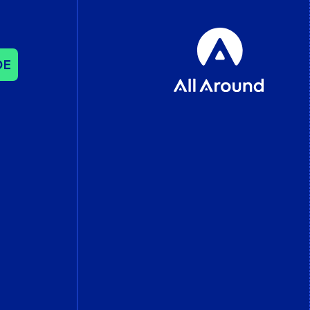
DE
SEO UND CONTENT
SEO – Suchma­schinen­
optimie­rung
Influencer und
Outreach
Content-Strategie
Internationalisierung
DATA UND ANALYTICS